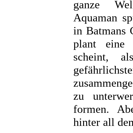
ganze Welt
Aquaman spu
in Batmans 
plant eine
scheint, a
gefähr
zusammenges
zu unterwe
formen. Ab
hinter all d