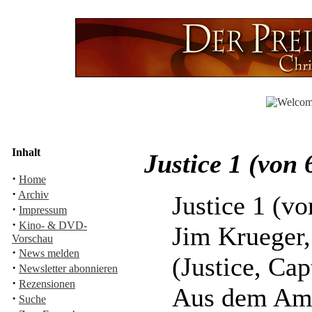
Inhalt
Justice 1 (von 
·
Home
·
Archiv
Justice 1 (vo
·
Impressum
·
Kino- & DVD-
Jim Krueger,
Vorschau
·
News melden
(Justice, Cap
·
Newsletter abonnieren
·
Rezensionen
Aus dem Ame
·
Suche