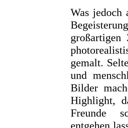
Was jedoch a
Begeister
großartigen
photorealist
gemalt. Selt
und menschl
Bilder mach
Highlight, 
Freunde s
entgehen las