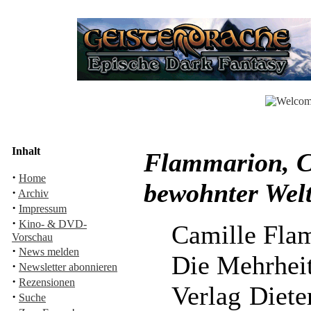
Inhalt
Flammarion, C
·
Home
bewohnter Wel
·
Archiv
·
Impressum
·
Kino- & DVD-
Camille Fla
Vorschau
·
News melden
Die Mehrhei
·
Newsletter abonnieren
·
Rezensionen
Verlag Diete
·
Suche