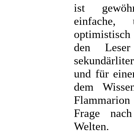
ist gewöh
einfache,
optimistisch
den Lese
sekundärlite
und für eine
dem Wissen
Flammarion 
Frage nac
Welten.