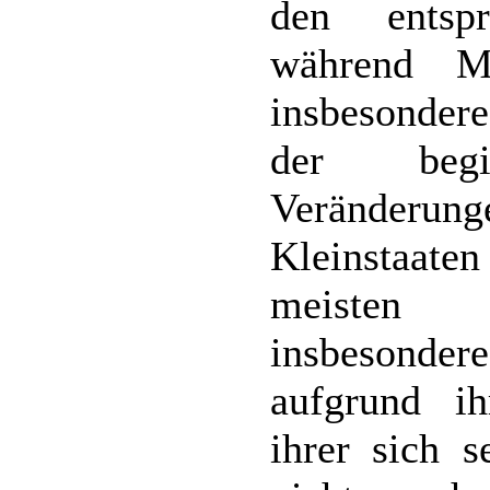
den entspr
während Mi
insbesonder
der begin
Veränderu
Kleinstaate
meisten d
insbesonde
aufgrund ih
ihrer sich s