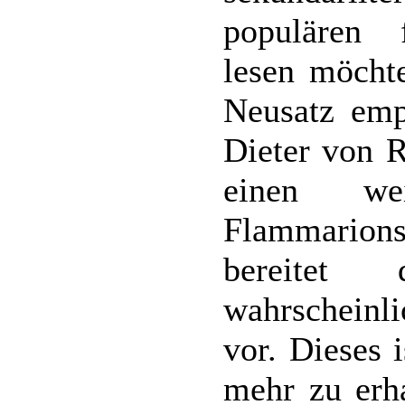
populären f
lesen möcht
Neusatz emp
Dieter von R
einen wei
Flammarion
bereitet 
wahrschein
vor. Dieses 
mehr zu erh