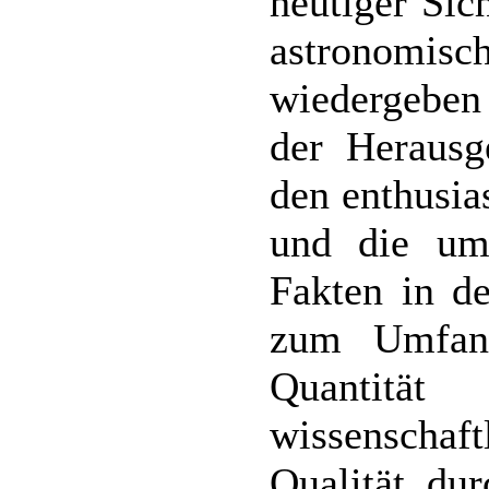
heutiger Sic
astronom
wiedergeben
der Herausg
den enthusia
und die um
Fakten in d
zum Umfang
Quantität
wissenschaft
Qualität du