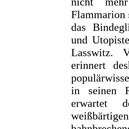
nicht meh
Flammarion s
das Bindegl
und Utopist
Lasswitz. 
erinnert de
populärwisse
in seinen 
erwartet 
weißbärti
bahnbrec