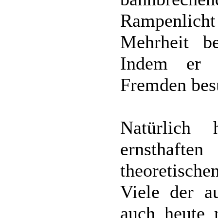
Rampenlicht 
Mehrheit be
Indem er e
Fremden bes
Natürlich
ernsthaf
theoretisch
Viele der a
auch heute n