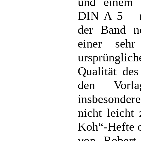
und einem 
DIN A 5 – ne
der Band n
einer seh
ursprünglic
Qualität de
den Vorl
insbesonder
nicht leicht
Koh“-Hefte o
von Robert 