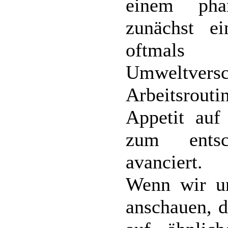
einem phan
zunächst e
oftmals t
Umweltvers
Arbeitsrouti
Appetit auf
zum entsch
avanciert.
Wenn wir un
anschauen, d