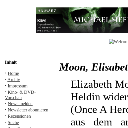
Inhalt
Moon, Elisabet
·
Home
·
Archiv
Elizabeth M
·
Impressum
·
Kino- & DVD-
Heldin wider
Vorschau
·
News melden
(Once A Her
·
Newsletter abonnieren
·
Rezensionen
aus dem am
·
Suche