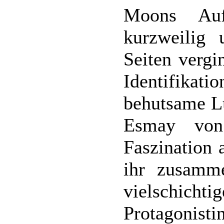
Moons Auf
kurzweilig 
Seiten vergi
Identifika
behutsame Lü
Esmay von
Faszination 
ihr zusamme
vielschic
Protagonistin