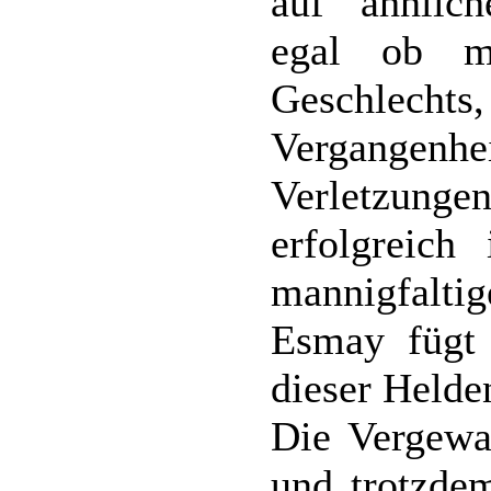
auf ähnlich
egal ob mä
Geschlechts,
Vergangenhei
Verletzungen
erfolgreich
mannigfalti
Esmay fügt 
dieser Helde
Die Vergewal
und trotzdem