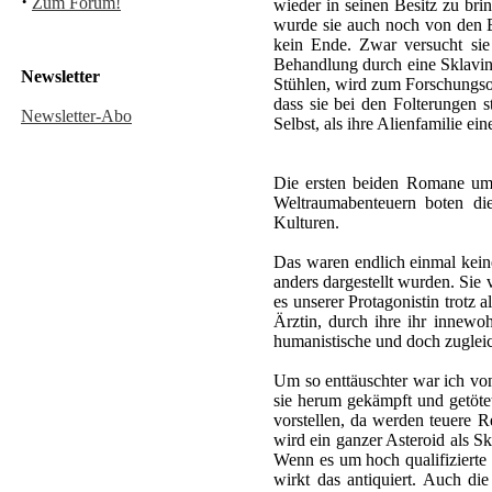
·
Zum Forum!
wieder in seinen Besitz zu bri
wurde sie auch noch von den E
kein Ende. Zwar versucht sie
Behandlung durch eine Sklavin,
Newsletter
Stühlen, wird zum Forschungsobj
dass sie bei den Folterungen s
Newsletter-Abo
Selbst, als ihre Alienfamilie eine
Die ersten beiden Romane um 
Weltraumabenteuern boten die
Kulturen.
Das waren endlich einmal kein
anders dargestellt wurden. Sie 
es unserer Protagonistin trotz 
Ärztin, durch ihre ihr innew
humanistische und doch zuglei
Um so enttäuschter war ich von
sie herum gekämpft und getöte
vorstellen, da werden teuere 
wird ein ganzer Asteroid als S
Wenn es um hoch qualifizierte 
wirkt das antiquiert. Auch di