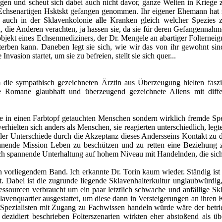
ngen und scheut sich dabei auch nicht davor, ganze Welten in Kriege z
chsenartigen Hsktskt gefangen genommen. Ihr eigener Ehemann hat si
 auch in der Sklavenkolonie alle Kranken gleich welcher Spezies z
 die Anderen verachten, ja hassen sie, da sie für deren Gefangennahme
ekt eines Echsenmediziners, der Dr. Mengele an abartiger Folterneigun
terben kann. Daneben legt sie sich, wie wir das von ihr gewohnt sind
 Invasion startet, um sie zu befreien, stellt sie sich quer...
die sympathisch gezeichneten Ärztin aus Überzeugung hielten faszi
 Romane glaubhaft und überzeugend gezeichnete Aliens mit differe
e in einen Farbtopf getauchten Menschen sondern wirklich fremde Spez
verhielten sich anders als Menschen, sie reagierten unterschiedlich, 
aller Unterschiede durch die Akzeptanz dieses Andersseins Kontakt zu 
ohnende Mission Leben zu beschützen und zu retten eine Beziehung
ch spannende Unterhaltung auf hohem Niveau mit Handelnden, die sich 
 vorliegendem Band. Ich erkannte Dr. Torin kaum wieder. Ständig ist
t. Dabei ist die zugrunde liegende Sklavenhalterkultur unglaubwürdig
Ressourcen verbraucht um ein paar letztlich schwache und anfällige 
klavenquartier ausgestattet, um diese dann in Versteigerungen an ihren
Spezialisten mit Zugang zu Fachwissen handeln würde wäre der betrie
e dezidiert beschrieben Folterszenarien wirkten eher abstoßend als 