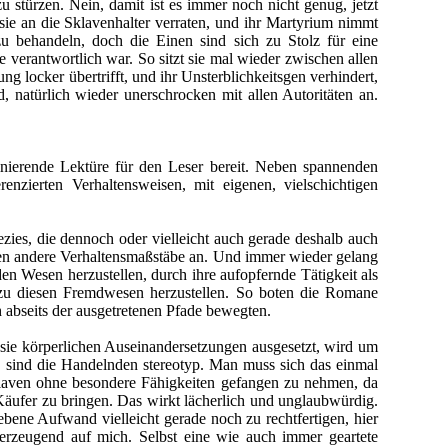
u stürzen. Nein, damit ist es immer noch nicht genug, jetzt
e an die Sklavenhalter verraten, und ihr Martyrium nimmt
u behandeln, doch die Einen sind sich zu Stolz für eine
 verantwortlich war. So sitzt sie mal wieder zwischen allen
g locker übertrifft, und ihr Unsterblichkeitsgen verhindert,
, natürlich wieder unerschrocken mit allen Autoritäten an.
nierende Lektüre für den Leser bereit. Neben spannenden
nzierten Verhaltensweisen, mit eigenen, vielschichtigen
ies, die dennoch oder vielleicht auch gerade deshalb auch
legten andere Verhaltensmaßstäbe an. Und immer wieder gelang
den Wesen herzustellen, durch ihre aufopfernde Tätigkeit als
 zu diesen Fremdwesen herzustellen. So boten die Romane
abseits der ausgetretenen Pfade bewegten.
 sie körperlichen Auseinandersetzungen ausgesetzt, wird um
, sind die Handelnden stereotyp. Man muss sich das einmal
Sklaven ohne besondere Fähigkeiten gefangen zu nehmen, da
 Käufer zu bringen. Das wirkt lächerlich und unglaubwürdig.
bene Aufwand vielleicht gerade noch zu rechtfertigen, hier
überzeugend auf mich. Selbst eine wie auch immer geartete