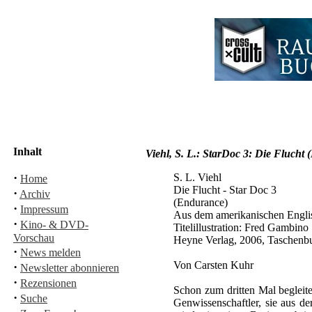
Inhalt
Viehl, S. L.: StarDoc 3: Die Flucht 
·
S. L. Viehl
Home
Die Flucht - Star Doc 3
·
Archiv
(Endurance)
·
Impressum
Aus dem amerikanischen Englis
·
Kino- & DVD-
Titelillustration: Fred Gambino
Vorschau
Heyne Verlag, 2006, Taschenb
·
News melden
Von Carsten Kuhr
·
Newsletter abonnieren
·
Rezensionen
Schon zum dritten Mal begleite
·
Suche
Genwissenschaftler, sie aus de