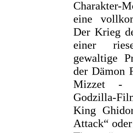
Charakter-
eine vollko
Der Krieg de
einer ries
gewaltige P
der Dämon R
Mizzet - 
Godzilla-Fi
King Ghidor
Attack“ oder