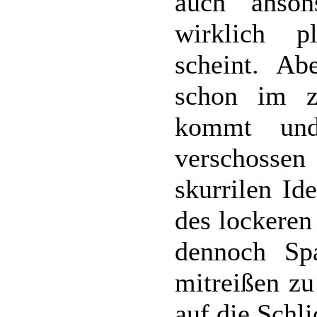
auch anson
wirklich p
scheint. A
schon im z
kommt und
verschossen
skurrilen Id
des lockeren
dennoch Sp
mitreißen zu
auf die Schl