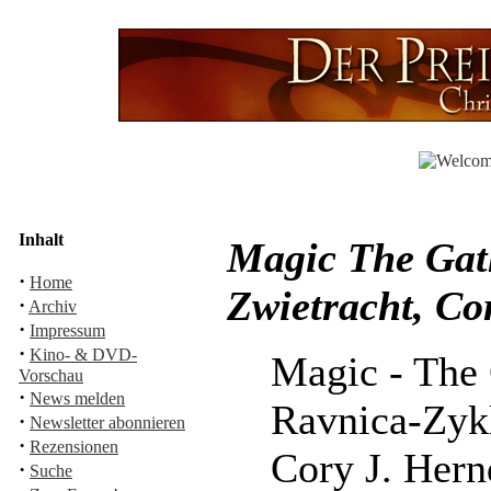
Inhalt
Magic The Gath
·
Home
Zwietracht, Co
·
Archiv
·
Impressum
·
Kino- & DVD-
Magic - The
Vorschau
·
News melden
Ravnica-Zyk
·
Newsletter abonnieren
·
Rezensionen
Cory J. Her
·
Suche