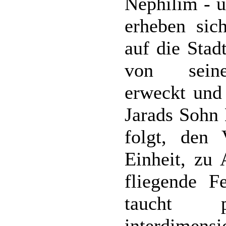
Nephilim - u
erheben sic
auf die Sta
von seinen
erweckt und
Jarads Sohn
folgt, den
Einheit, zu
fliegende F
taucht 
interdimensi