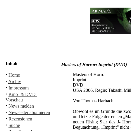
Inhalt
Masters of Horror: Imprint (DVD)
·
Masters of Horror
Home
Imprint
·
Archiv
DVD
·
Impressum
USA 2006, Regie: Takashi Miik
·
Kino- & DVD-
Vorschau
Von Thomas Harbach
·
News melden
Obwohl es im Grunde die zwölft
·
Newsletter abonnieren
und letzte Folge der ersten „M
·
Rezensionen
neuen Rising Star des J- Hor
·
Suche
Begutachtung, „Imprint“ nicht