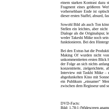
einem starken Kontrast dazu s
Fragment eines größeren Werk
vorhersehbare Ende ist optisch
dieser ersten Staffel, absurd, f
Sowohl Bild als auch Ton könne
Stellen ein leichtes, aber nic
Dialoge als die Originalspur, l
weder Takeshi Miike noch sein 
funktionieren. Bei den Hinterg
Bei den Extras hat die Produkt
Making Of wurden nicht von d
unkommentierten ersten Blick hi
der Folge an sich nichts anfan
konzentrierte, zielgerichtete
Interview mit Taskhi Miike – eb
abgedunkelten Kino mit Sonnenbr
ein Publikum „einsamer“ Mens
zwischen dem Regisseur und s
DVD-Facts:
Bild: 1,78:1 (Widescreen anam