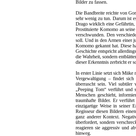
Bilder zu fassen.
Die Bandbreite reichte von Gore
sehr wenig zu tun. Darum ist e
Drago wirklich eine Gefährtin, 
Prostituierte Komomo an seine 
verschwunden. Den verschieden
soll. Und in den Armen einer ju
Komomo gekannt hat. Diese hat
Geschichte entspricht allerding
die Wahrheit, sondern entblätt
dieser Erkenntnis zerbricht er sc
In erster Linie setzt sich Miik
Vergewaltigung – findet sich
überrascht sein. Viel subtil
„Peeping Tom“ verführt und sc
Menschen geschieht, informiert
traumhafte Bilder. Er verführ
einzigartige Weise in seiner
Regisseur diesen Bildern einen
ganz anderer Kontext. Negativ
überfordert, sondern verschre
reagieren sie aggressiv und 
hinweg.