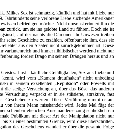
ik. Miikes Sex ist schmutzig, käuflich und hat mit Liebe nur
 19. Jahrhunderts seine verlorene Liebe suchende Amerikaner
 Gewissen befriedigen möchte. Nicht umsonst erinnert ihn die
an zurück, um sie ins gelobte Land zu führen. Doch sie ist
ngsinsel, auf der nachts die Dämonen ihr Unwesen treiben
hr seine Geschichte zu erzählen, offenbart sie ihm, dass sie
eliebter aus den Staaten nicht zurückgekommen ist. Diese
ehr variantenreich und immer nihilistischer werdend nicht nur
Offenbarung fordert Drago mit seinem Drängen heraus und an
 Geistes. Lust – käufliche Gefälligkeiten, Sex aus Liebe und
me kennt, wird vom „Kamera draufhalten“ nicht unbedingt
nski in seinem exzellenten „Repulsion“ oder Powells mit
ht die stetige Versuchung an, über das Böse, das anderen
ersuchung verpackt er in sie stilisierte, attraktive, fast
f das Geschehen zu werfen. Diese Verführung nimmt er auf
rau von ihrem Mann misshandelt wird. Jedes Mal fügt der
ner scheinbar ehelichen Auseinandersetzung schließlich ein
rmale Publikum mit dieser Art der Manipulation nicht nur
bis zu einer bestimmten Grenze, wird diese überschritten,
gation des Geschehens wandelt er über die gesamte Folge