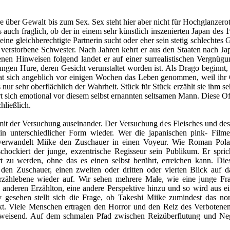
 über Gewalt bis zum Sex. Sex steht hier aber nicht für Hochglanzerot
s auch fraglich, ob der in einem sehr künstlich inszenierten Japan des
eine gleichberechtigte Partnerin sucht oder eher sein stetig schlechtes
verstorbene Schwester. Nach Jahren kehrt er aus den Staaten nach Jap
en Hinweisen folgend landet er auf einer surrealistischen Vergnügu
ngen Hure, deren Gesicht verunstaltet worden ist. Als Drago beginnt, i
 sich angeblich vor einigen Wochen das Leben genommen, weil ihr G
s nur sehr oberflächlich der Wahrheit. Stück für Stück erzählt sie ihm s
ert sich emotional vor diesem selbst ernannten seltsamen Mann. Diese 
hließlich.
e mit der Versuchung auseinander. Der Versuchung des Fleisches und des
 in unterschiedlicher Form wieder. Wer die japanischen pink- Fil
er verwandelt Miike den Zuschauer in einen Voyeur. Wie Roman Pola
hockiert der junge, exzentrische Regisseur sein Publikum. Er spric
 zu werden, ohne das es einen selbst berührt, erreichen kann. Diese V
t den Zuschauer, einen zweiten oder dritten oder vierten Blick au
 Erzählebene wieder auf. Wir sehen mehrere Male, wie eine junge F
 anderen Erzählton, eine andere Perspektive hinzu und so wird aus ei
 gesehen stellt sich die Frage, ob Takeshi Miike zumindest das no
ckt. Viele Menschen ertragen den Horror und den Reiz des Verbotenen 
abweisend. Auf dem schmalen Pfad zwischen Reizüberflutung und Ne