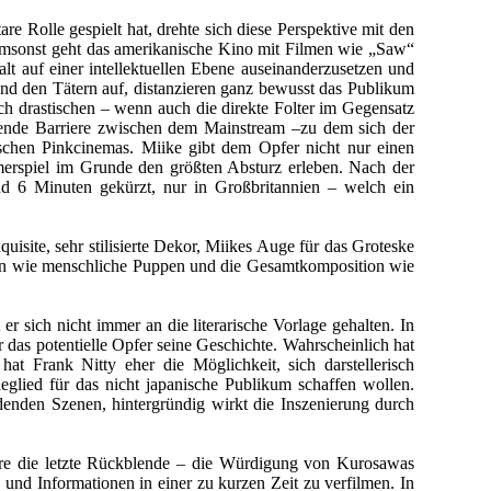
 Rolle gespielt hat, drehte sich diese Perspektive mit den
umsonst geht das amerikanische Kino mit Filmen wie „Saw“
lt auf einer intellektuellen Ebene auseinanderzusetzen und
nd den Tätern auf, distanzieren ganz bewusst das Publikum
ch drastischen – wenn auch die direkte Folter im Gegensatz
ehende Barriere zwischen dem Mainstream –zu dem sich der
hen Pinkcinemas. Miike gibt dem Opfer nicht nur einen
mmerspiel im Grunde den größten Absturz erleben. Nach der
rund 6 Minuten gekürzt, nur in Großbritannien – welch ein
quisite, sehr stilisierte Dekor, Miikes Auge für das Groteske
rken wie menschliche Puppen und die Gesamtkomposition wie
r sich nicht immer an die literarische Vorlage gehalten. In
r das potentielle Opfer seine Geschichte. Wahrscheinlich hat
t Frank Nitty eher die Möglichkeit, sich darstellerisch
eglied für das nicht japanische Publikum schaffen wollen.
nden Szenen, hintergründig wirkt die Inszenierung durch
dere die letzte Rückblende – die Würdigung von Kurosawas
 und Informationen in einer zu kurzen Zeit zu verfilmen. In