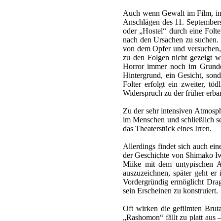
Auch wenn Gewalt im Film, insb
Anschlägen des 11. Septembers
oder „Hostel“ durch eine Folte
nach den Ursachen zu suchen. 
von dem Opfer und versuchen, e
zu den Folgen nicht gezeigt w
Horror immer noch im Grunde
Hintergrund, ein Gesicht, son
Folter erfolgt ein zweiter, t
Widerspruch zu der früher erba
Zu der sehr intensiven Atmosphä
im Menschen und schließlich s
das Theaterstück eines Irren.
Allerdings findet sich auch ei
der Geschichte von Shimako Iwai
Miike mit dem untypischen Am
auszuzeichnen, später geht er
Vordergründig ermöglicht Dra
sein Erscheinen zu konstruiert.
Oft wirken die gefilmten Brut
„Rashomon“ fällt zu platt aus 