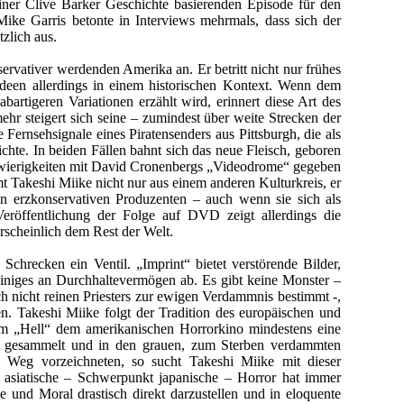
iner Clive Barker Geschichte basierenden Episode für den
ke Garris betonte in Interviews mehrmals, dass sich der
zlich aus.
rvativer werdenden Amerika an. Er betritt nicht nur frühes
 Ideen allerdings in einem historischen Kontext. Wenn dem
artigeren Variationen erzählt wird, erinnert diese Art des
ehr steigert sich seine – zumindest über weite Strecken der
ernsehsignale eines Piratensenders aus Pittsburgh, die als
ichte. In beiden Fällen bahnt sich das neue Fleisch, geboren
chwierigkeiten mit David Cronenbergs „Videodrome“ gegeben
 Takeshi Miike nicht nur aus einem anderen Kulturkreis, er
n erzkonservativen Produzenten – auch wenn sie sich als
Veröffentlichung der Folge auf DVD zeigt allerdings die
scheinlich dem Rest der Welt.
Schrecken ein Ventil. „Imprint“ bietet verstörende Bilder,
 einiges an Durchhaltevermögen ab. Es gibt keine Monster –
ch nicht reinen Priesters zur ewigen Verdammnis bestimmt -,
n. Takeshi Miike folgt der Tradition des europäischen und
lm „Hell“ dem amerikanischen Horrorkino mindestens eine
s“ gesammelt und in den grauen, zum Sterben verdammten
n Weg vorzeichneten, so sucht Takeshi Miike mit dieser
 asiatische – Schwerpunkt japanische – Horror hat immer
 und Moral drastisch direkt darzustellen und in eloquente