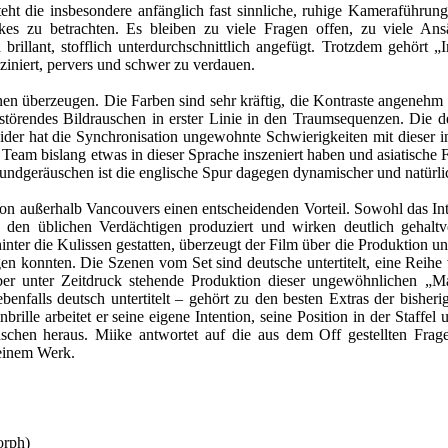
teht die insbesondere anfänglich fast sinnliche, ruhige Kameraführun
es zu betrachten. Es bleiben zu viele Fragen offen, zu viele Ansät
 brillant, stofflich unterdurchschnittlich angefügt. Trotzdem gehör
asziniert, pervers und schwer zu verdauen.
n überzeugen. Die Farben sind sehr kräftig, die Kontraste angenehm 
ht störendes Bildrauschen in erster Linie in den Traumsequenzen. Die d
eider hat die Synchronisation ungewohnte Schwierigkeiten mit dieser in
Team bislang etwas in dieser Sprache inszeniert haben und asiatische F
rundgeräuschen ist die englische Spur dagegen dynamischer und natürli
ion außerhalb Vancouvers einen entscheidenden Vorteil. Sowohl das In
en üblichen Verdächtigen produziert und wirken deutlich gehaltvol
nter die Kulissen gestatten, überzeugt der Film über die Produktion un
gen konnten. Die Szenen vom Set sind deutsche untertitelt, eine Reihe
, aber unter Zeitdruck stehende Produktion dieser ungewöhnlichen „
enfalls deutsch untertitelt – gehört zu den besten Extras der bisheri
ille arbeitet er seine eigene Intention, seine Position in der Staffe
chen heraus. Miike antwortet auf die aus dem Off gestellten Fragen
einem Werk.
orph)