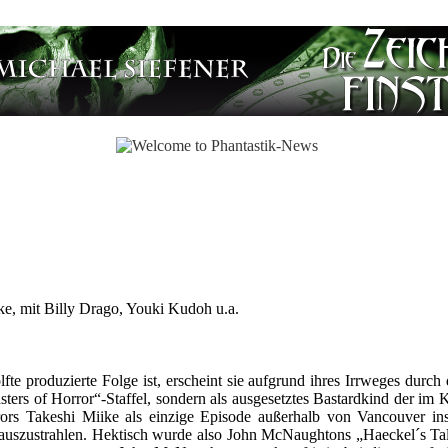
e, mit Billy Drago, Youki Kudoh u.a.
e produzierte Folge ist, erscheint sie aufgrund ihres Irrweges durch 
asters of Horror“-Staffel, sondern als ausgesetztes Bastardkind der im
rors Takeshi Miike als einzige Episode außerhalb von Vancouver ins
 auszustrahlen. Hektisch wurde also John McNaughtons „Haeckel´s Ta