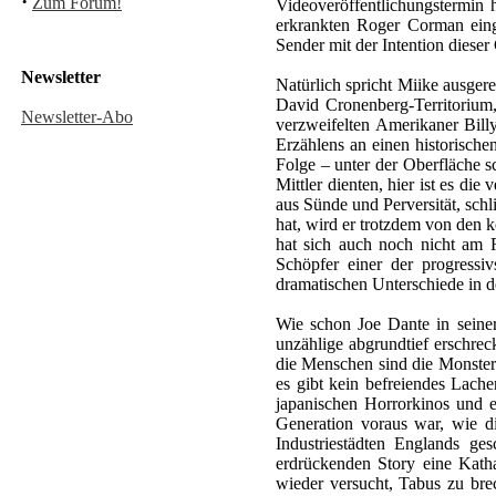
·
Zum Forum!
Videoveröffentlichungstermin 
erkrankten Roger Corman eing
Sender mit der Intention diese
Newsletter
Natürlich spricht Miike ausger
David Cronenberg-Territorium,
Newsletter-Abo
verzweifelten Amerikaner Billy
Erzählens an einen historische
Folge – unter der Oberfläche s
Mittler dienten, hier ist es di
aus Sünde und Perversität, sc
hat, wird er trotzdem von den 
hat sich auch noch nicht am 
Schöpfer einer der progressi
dramatischen Unterschiede in 
Wie schon Joe Dante in seiner 
unzählige abgrundtief erschrec
die Menschen sind die Monster 
es gibt kein befreiendes Lach
japanischen Horrorkinos und 
Generation voraus war, wie d
Industriestädten Englands ge
erdrückenden Story eine Kath
wieder versucht, Tabus zu bre