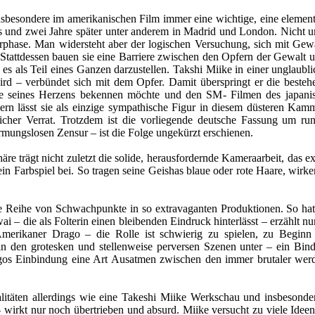
esondere im amerikanischen Film immer eine wichtige, eine elementare
 und zwei Jahre später unter anderem in Madrid und London. Nicht 
rphase. Man widersteht aber der logischen Versuchung, sich mit Gewa
Stattdessen bauen sie eine Barriere zwischen den Opfern der Gewalt u
s als Teil eines Ganzen darzustellen. Takshi Miike in einer unglaubli
ird – verbündet sich mit dem Opfer. Damit überspringt er die best
 seines Herzens bekennen möchte und den SM- Filmen des japanisc
dern lässt sie als einzige sympathische Figur in diesem düsteren Ka
ödlicher Verrat. Trotzdem ist die vorliegende deutsche Fassung um 
rmungslosen Zensur – ist die Folge ungekürzt erschienen.
re trägt nicht zuletzt die solide, herausfordernde Kameraarbeit, das ex
ein Farbspiel bei. So tragen seine Geishas blaue oder rote Haare, wi
ne Reihe von Schwachpunkte in so extravaganten Produktionen. So hat e
 – die als Folterin einen bleibenden Eindruck hinterlässt – erzählt nu
erikaner Drago – die Rolle ist schwierig zu spielen, zu Beginn ha
 in den grotesken und stellenweise perversen Szenen unter – ein Bind
gos Einbindung eine Art Ausatmen zwischen den immer brutaler werde
alitäten allerdings wie eine Takeshi Miike Werkschau und insbeson
– wirkt nur noch übertrieben und absurd. Miike versucht zu viele Ideen