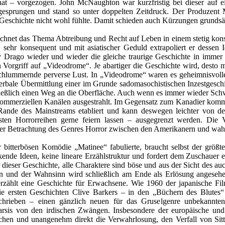
hat – vorgezogen. John McNaughton war kurzfristig bei dieser auf e
esprungen und stand so unter doppelten Zeitdruck. Der Produzent Mi
r Geschichte nicht wohl fühlte. Damit schieden auch Kürzungen grundsät
echnet das Thema Abtreibung und Recht auf Leben in einem stetig konse
 sehr konsequent und mit asiatischer Geduld extrapoliert er dessen
 Drago wieder und wieder die gleiche traurige Geschichte in immer ab
n Vorgriff auf „Videodrome“. Je abartiger die Geschichte wird, desto m
chlummernde perverse Lust. In „Videodrome“ waren es geheimnisvolle F
e verbale Übermittlung einer im Grunde sadomasochistischen Inzestgesch
hließlich einen Weg an die Oberfläche. Auch wenn es immer wieder S
kommerziellen Kanälen ausgestrahlt. Im Gegensatz zum Kanadier kommt
Rande des Mainstreams etabliert und kann deswegen leichter von de
vsten Horrorreihen gerne feiern lassen – ausgegrenzt werden. Die 
der Betrachtung des Genres Horror zwischen den Amerikanern und wahr
bitterbösen Komödie „Matinee“ fabulierte, braucht selbst der größte 
kende Ideen, keine lineare Erzählstruktur und fordert dem Zuschauer
dieser Geschichte, alle Charaktere sind böse und aus der Sicht des au
en und der Wahnsinn wird schließlich am Ende als Erlösung angesehe
erzählt eine Geschichte für Erwachsene. Wie 1960 der japanische Fi
ie ersten Geschichten Clive Barkers – in den „Büchern des Blute
schrieben – einen gänzlich neuen für das Gruselgenre unbekannte
arsis von den irdischen Zwängen. Insbesondere der europäische und
chen und unangenehm direkt die Verwahrlosung, den Verfall von Sitte