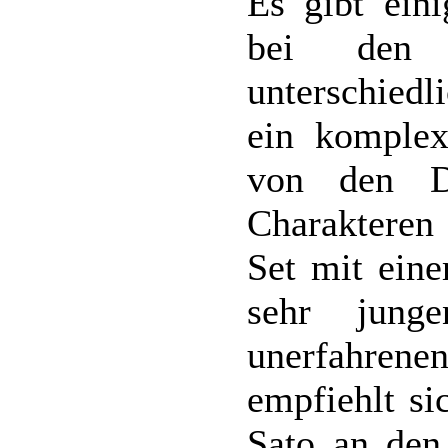
Es gibt ein
bei den 
unterschied
ein komplexe
von den Dr
Charakteren
Set mit eine
sehr jung
unerfahren
empfiehlt si
Sato an den 