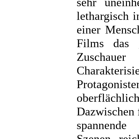
sehr uneinh
lethargisch 
einer Mensc
Films das 
Zuschauer 
Charakte
Protagoni
oberflächlic
Dazwischen f
spannende 
Szenen, reic