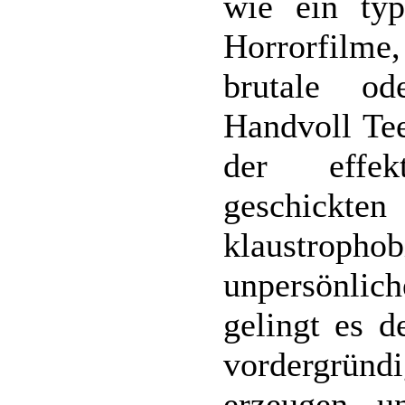
wie ein typ
Horrorfilme,
brutale od
Handvoll Tee
der effek
geschickten
klaustro
unpersönlich
gelingt es d
vordergründ
erzeugen u