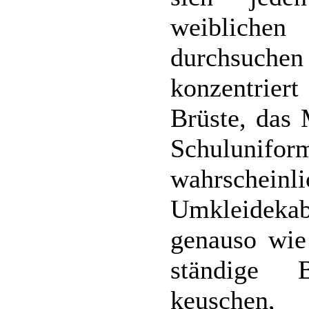
weiblichen
durchsuc
konzentriert
Brüste, das
Schulunifor
wahrschei
Umkleidekab
genauso wie 
ständige 
keuschen, 