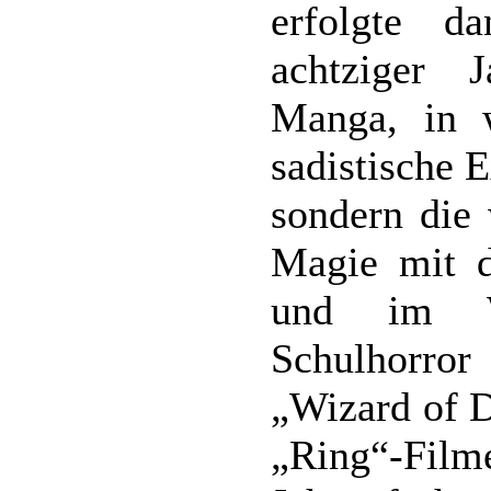
erfolgte d
achtziger
Manga, in w
sadistische 
sondern die 
Magie mit d
und im We
Schulhorr
„Wizard of D
„Ring“-Filme