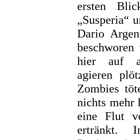
ersten Bl
„Susperia“ u
Dario Argen
beschworen 
hier auf a
agieren plöt
Zombies töt
nichts mehr 
eine Flut v
ertränkt.