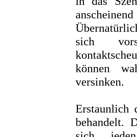
in das Szen
anscheine
Übernatürlic
sich vors
kontaktsche
können wah
versinken.
Erstaunlich
behandelt. 
sich jede