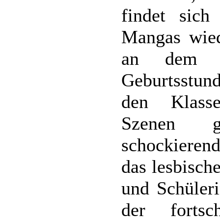
findet sich
Mangas wied
an dem w
Geburtsstu
den Klass
Szenen g
schockierend
das lesbisch
und Schüler
der fortsc