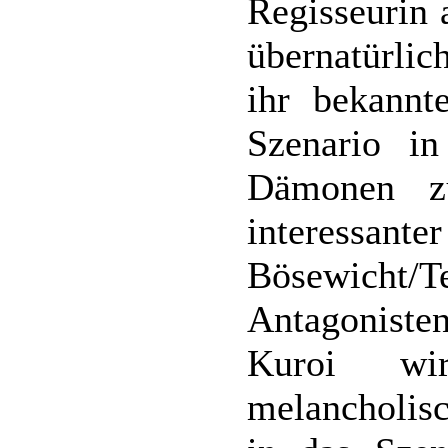
Regisseurin 
übernatürlic
ihr bekannt
Szenario i
Dämonen zu
interessan
Bösewicht/
Antagonist
Kuroi wir
melancholisc