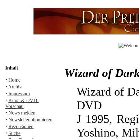
Inhalt
Wizard of Dar
·
Home
·
Archiv
Wizard of D
·
Impressum
·
Kino- & DVD-
DVD
Vorschau
·
News melden
J 1995, Reg
·
Newsletter abonnieren
·
Rezensionen
Yoshino, Mi
·
Suche