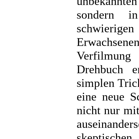
unbekannten
sondern i
schwie
Erwachsenenw
Verfilmung
Drehbuch er
simplen Tric
eine neue S
nicht nur mi
auseinand
skeptischen