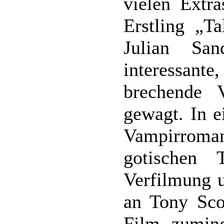
vielen Extr
Erstling „T
Julian Sa
interessan
brechende 
gewagt. In 
Vampirrom
gotischen 
Verfilmung 
an Tony Sco
Film zumind