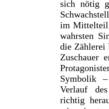
sich nötig g
Schwachstel
im Mitteltei
wahrsten Si
die Zählerei
Zuschauer e
Protagonist
Symbolik –
Verlauf de
richtig hera