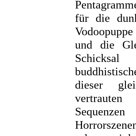
Pentagramme 
für die dun
Vodoopuppe h
und die Gl
Schicksal
buddhistisc
dieser gle
vertraute
Sequenzen
Horrorszene