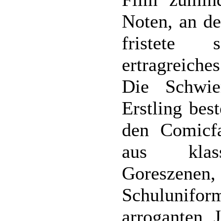
Noten, an de
fristete 
ertragreich
Die Schwie
Erstling bes
den Comicf
aus klass
Goreszenen
Schulunifo
arroganten 