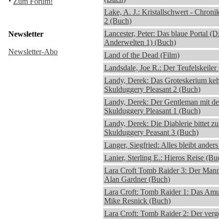
·
Zum Forum!
Lake, A. J.: Kristallschwert - Chron
2 (Buch)
Lancester, Peter: Das blaue Portal (
Newsletter
Anderwelten 1) (Buch)
Newsletter-Abo
Land of the Dead (Film)
Landsdale, Joe R.: Der Teufelskeiler
Landy, Derek: Das Groteskerium kehr
Skulduggery Pleasant 2 (Buch)
Landy, Derek: Der Gentleman mit de
Skulduggery Pleasant 1 (Buch)
Landy, Derek: Die Diablerie bittet z
Skulduggery Peasant 3 (Buch)
Langer, Siegfried: Alles bleibt ander
Lanier, Sterling E.: Hieros Reise (Bu
Lara Croft Tomb Raider 3: Der Mann
Alan Gardner (Buch)
Lara Croft: Tomb Raider 1: Das Amul
Mike Resnick (Buch)
Lara Croft: Tomb Raider 2: Der verg