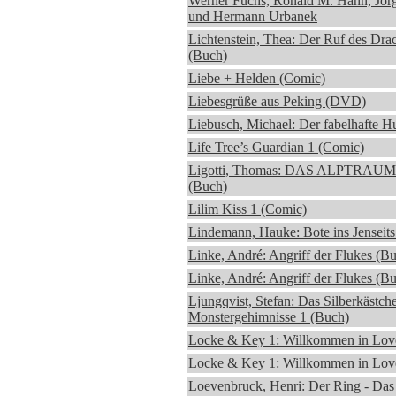
Werner Fuchs, Ronald M. Hahn, Jör
und Hermann Urbanek
Lichtenstein, Thea: Der Ruf des Dra
(Buch)
Liebe + Helden (Comic)
Liebesgrüße aus Peking (DVD)
Liebusch, Michael: Der fabelhafte H
Life Tree’s Guardian 1 (Comic)
Ligotti, Thomas: DAS ALPTRA
(Buch)
Lilim Kiss 1 (Comic)
Lindemann, Hauke: Bote ins Jenseits
Linke, André: Angriff der Flukes (B
Linke, André: Angriff der Flukes (B
Ljungqvist, Stefan: Das Silberkästche
Monstergehimnisse 1 (Buch)
Locke & Key 1: Willkommen in Love
Locke & Key 1: Willkommen in Love
Loevenbruck, Henri: Der Ring - Das