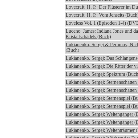
Lovecraft, H. P.: Der Flüsterer im D
Lovecraft, H. P.: Vom Jenseits (Buch
Loveless Vol. 1 (Episoden 1-4) (DV
Luceno, James: Indiana Jones und da
Kristallschädels (Buch)
Lukianenko, Sergej & Perumov, Nic
(Buch)
Lukianenko, Sergej: Das Schlangens
Lukianenko, Sergej: Die Ritter der vi
Lukianenko, Sergej: Spektrum (Buch
Lukianenko, Sergej: Sternenschatten
Lukianenko, Sergej: Sternenschatten
Lukianenko, Sergej: Sternenspiel (B
Lukianenko, Sergej: Sternenspiel (B
Lukianenko, Sergej: Weltengänger (
Lukianenko, Sergej: Weltengänger (
Lukianenko, Sergej: Weltenträumer 