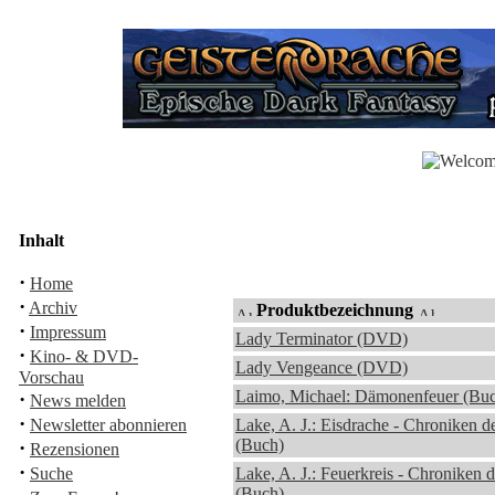
Inhalt
·
Home
·
Archiv
Produktbezeichnung
·
Impressum
Lady Terminator (DVD)
·
Kino- & DVD-
Lady Vengeance (DVD)
Vorschau
Laimo, Michael: Dämonenfeuer (Bu
·
News melden
·
Newsletter abonnieren
Lake, A. J.: Eisdrache - Chroniken d
(Buch)
·
Rezensionen
·
Suche
Lake, A. J.: Feuerkreis - Chroniken 
(Buch)