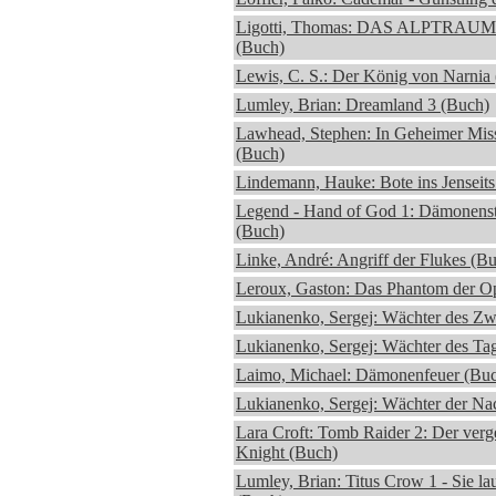
Ligotti, Thomas: DAS ALPTRA
(Buch)
Lewis, C. S.: Der König von Narni
Lumley, Brian: Dreamland 3 (Buch)
Lawhead, Stephen: In Geheimer Miss
(Buch)
Lindemann, Hauke: Bote ins Jenseits
Legend - Hand of God 1: Dämonenst
(Buch)
Linke, André: Angriff der Flukes (B
Leroux, Gaston: Das Phantom der O
Lukianenko, Sergej: Wächter des Zwi
Lukianenko, Sergej: Wächter des Ta
Laimo, Michael: Dämonenfeuer (Bu
Lukianenko, Sergej: Wächter der Na
Lara Croft: Tomb Raider 2: Der verg
Knight (Buch)
Lumley, Brian: Titus Crow 1 - Sie lau