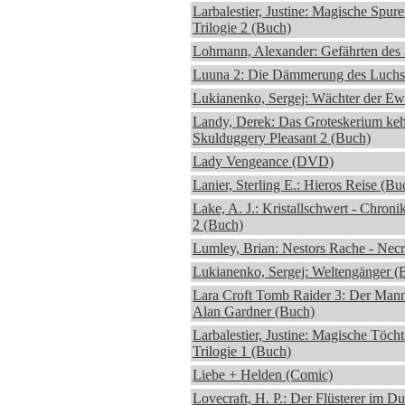
Larbalestier, Justine: Magische Spur
Trilogie 2 (Buch)
Lohmann, Alexander: Gefährten des 
Luuna 2: Die Dämmerung des Luchs
Lukianenko, Sergej: Wächter der Ew
Landy, Derek: Das Groteskerium kehr
Skulduggery Pleasant 2 (Buch)
Lady Vengeance (DVD)
Lanier, Sterling E.: Hieros Reise (Bu
Lake, A. J.: Kristallschwert - Chron
2 (Buch)
Lumley, Brian: Nestors Rache - Nec
Lukianenko, Sergej: Weltengänger (
Lara Croft Tomb Raider 3: Der Mann
Alan Gardner (Buch)
Larbalestier, Justine: Magische Töcht
Trilogie 1 (Buch)
Liebe + Helden (Comic)
Lovecraft, H. P.: Der Flüsterer im D