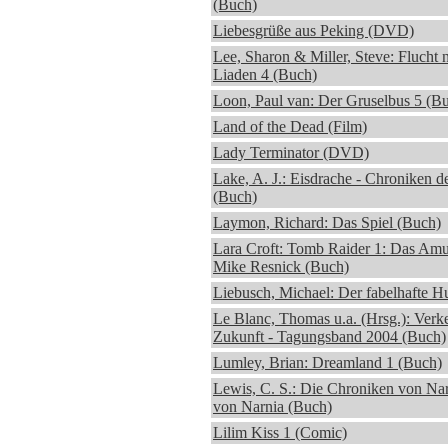
(Buch)
Liebesgrüße aus Peking (DVD)
Lee, Sharon & Miller, Steve: Flucht 
Liaden 4 (Buch)
Loon, Paul van: Der Gruselbus 5 (B
Land of the Dead (Film)
Lady Terminator (DVD)
Lake, A. J.: Eisdrache - Chroniken d
(Buch)
Laymon, Richard: Das Spiel (Buch)
Lara Croft: Tomb Raider 1: Das Amul
Mike Resnick (Buch)
Liebusch, Michael: Der fabelhafte H
Le Blanc, Thomas u.a. (Hrsg.): Verk
Zukunft - Tagungsband 2004 (Buch)
Lumley, Brian: Dreamland 1 (Buch)
Lewis, C. S.: Die Chroniken von Na
von Narnia (Buch)
Lilim Kiss 1 (Comic)