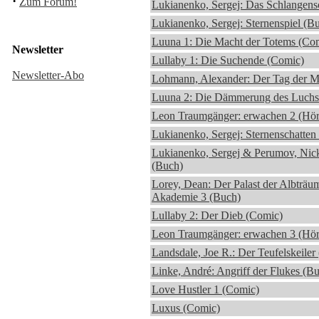
·
Zum Forum!
Lukianenko, Sergej: Das Schlangens
Lukianenko, Sergej: Sternenspiel (B
Luuna 1: Die Macht der Totems (Co
Newsletter
Lullaby 1: Die Suchende (Comic)
Newsletter-Abo
Lohmann, Alexander: Der Tag der M
Luuna 2: Die Dämmerung des Luchs
Leon Traumgänger: erwachen 2 (Hör
Lukianenko, Sergej: Sternenschatten
Lukianenko, Sergej & Perumov, Nic
(Buch)
Lorey, Dean: Der Palast der Albträu
Akademie 3 (Buch)
Lullaby 2: Der Dieb (Comic)
Leon Traumgänger: erwachen 3 (Hör
Landsdale, Joe R.: Der Teufelskeiler
Linke, André: Angriff der Flukes (B
Love Hustler 1 (Comic)
Luxus (Comic)