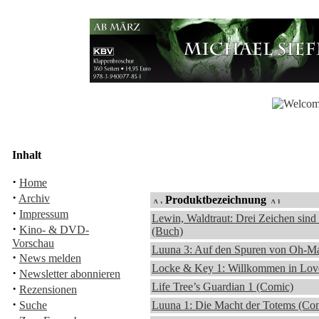
Inhalt
·
Home
·
Archiv
Produktbezeichnung
·
Impressum
Lewin, Waldtraut: Drei Zeichen sind
·
Kino- & DVD-
(Buch)
Vorschau
Luuna 3: Auf den Spuren von Oh-M
·
News melden
Locke & Key 1: Willkommen in Love
·
Newsletter abonnieren
Life Tree’s Guardian 1 (Comic)
·
Rezensionen
·
Suche
Luuna 1: Die Macht der Totems (Co