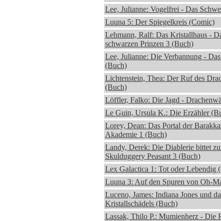
Lee, Julianne: Vogelfrei - Das Schwe
Luuna 5: Der Spiegelkreis (Comic)
Lehmann, Ralf: Das Kristallhaus - D
schwarzen Prinzen 3 (Buch)
Lee, Julianne: Die Verbannung - Das
(Buch)
Lichtenstein, Thea: Der Ruf des Dra
(Buch)
Löffler, Falko: Die Jagd - Drachenw
Le Guin, Ursula K.: Die Erzähler (B
Lorey, Dean: Das Portal der Barakka
Akademie 1 (Buch)
Landy, Derek: Die Diablerie bittet z
Skulduggery Peasant 3 (Buch)
Lex Galactica 1: Tot oder Lebendig 
Luuna 3: Auf den Spuren von Oh-M
Luceno, James: Indiana Jones und da
Kristallschädels (Buch)
Lassak, Thilo P.: Mumienherz - Die 