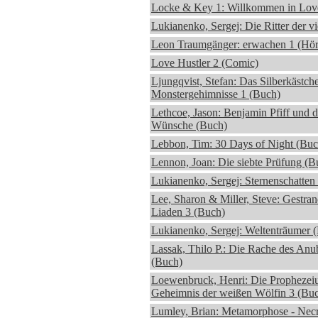
Locke & Key 1: Willkommen in Love
Lukianenko, Sergej: Die Ritter der vi
Leon Traumgänger: erwachen 1 (Hör
Love Hustler 2 (Comic)
Ljungqvist, Stefan: Das Silberkästche
Monstergehimnisse 1 (Buch)
Lethcoe, Jason: Benjamin Pfiff und 
Wünsche (Buch)
Lebbon, Tim: 30 Days of Night (Buc
Lennon, Joan: Die siebte Prüfung (B
Lukianenko, Sergej: Sternenschatten
Lee, Sharon & Miller, Steve: Gestran
Liaden 3 (Buch)
Lukianenko, Sergej: Weltenträumer 
Lassak, Thilo P.: Die Rache des Anu
(Buch)
Loewenbruck, Henri: Die Prophezei
Geheimnis der weißen Wölfin 3 (Bu
Lumley, Brian: Metamorphose - Nec