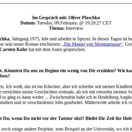
Im Gespräch mit: Oliver Plaschka
Datum:
Tuesday, 09.February. @ 19:20:27 CET
Thema:
Interview
schka
, Jahrgang 1975, lebt und arbeitet in Speyer. In diesen Tagen ist be
se sein neuer Roman erschienen:
„Die Magier von Montparnasse“
. Un
Carsten Kuhr
hat mit dem Autor gesprochen.
er. Könntest Du uns zu Beginn ein wenig von Dir erzählen? Wie k
iben?
n. Ich weiß, das ist ein Klischee, aber ich schreibe seit meiner Kindheit
erreichten meine Geschichten erstmals, als ich mit vierzehn meinen A
so ging es dann weiter ... Zwischendrin habe ich in Heidelberg Anglis
tudiert und in verschiedenen Jobs gearbeitet. Mittlerweile arbeite ich v
 Du, wenn Du nicht vor der Tatstur sitzt? Bleibt Dir Zeit für Ho
e noch einige andere Projekte, zum Beispiel an der Universität, wo ich 