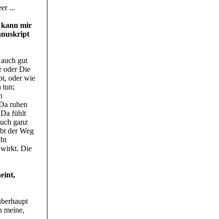
r ...
h kann mir
anuskript
 auch gut
r oder Die
bt, oder wie
 tun;
h
 Da ruhen
 Da fühlt
auch ganz
ibt der Weg
cht
 wirkt. Die
eint,
überhaupt
h meine,