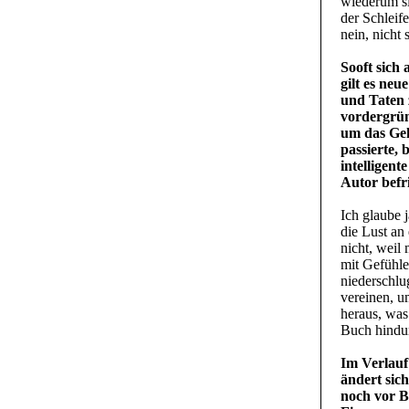
wiederum si
der Schleif
nein, nicht
Sooft sich
gilt es ne
und Taten 
vordergrün
um das Geh
passierte, 
intelligent
Autor befr
Ich glaube 
die Lust an 
nicht, weil
mit Gefühle
niederschlu
vereinen, u
heraus, was
Buch hindurc
Im Verlauf
ändert sich
noch vor B