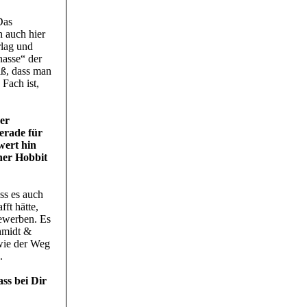
Das
h auch hier
rlag und
nasse“ der
iß, dass man
 Fach ist,
her
gerade für
wert hin
iner Hobbit
ss es auch
ft hätte,
bewerben. Es
hmidt &
wie der Weg
.
ss bei Dir