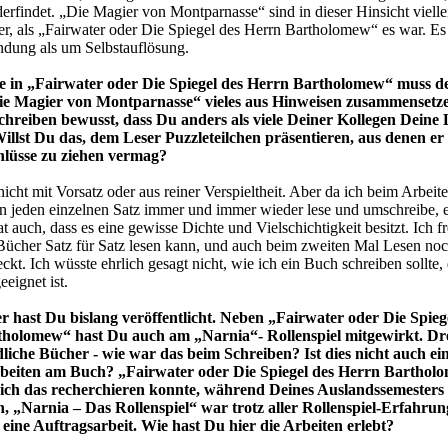
derfindet. „Die Magier von Montparnasse“ sind in dieser Hinsicht vielle
ger, als „Fairwater oder Die Spiegel des Herrn Bartholomew“ es war. E
ndung als um Selbstauflösung.
e in „Fairwater oder Die Spiegel des Herrn Bartholomew“ muss d
ie Magier von Montparnasse“ vieles aus Hinweisen zusammensetzen
chreiben bewusst, dass Du anders als viele Deiner Kollegen Deine 
Willst Du das, dem Leser Puzzleteilchen präsentieren, aus denen er
hlüsse zu ziehen vermag?
nicht mit Vorsatz oder aus reiner Verspieltheit. Aber da ich beim Arbeit
n jeden einzelnen Satz immer und immer wieder lese und umschreibe, e
t auch, dass es eine gewisse Dichte und Vielschichtigkeit besitzt. Ich f
cher Satz für Satz lesen kann, und auch beim zweiten Mal Lesen no
ckt. Ich wüsste ehrlich gesagt nicht, wie ich ein Buch schreiben sollte
eignet ist.
r hast Du bislang veröffentlicht. Neben „Fairwater oder Die Spieg
holomew“ hast Du auch am „Narnia“- Rollenspiel mitgewirkt. Dr
dliche Bücher - wie war das beim Schreiben? Ist dies nicht auch ei
beiten am Buch? „Fairwater oder Die Spiegel des Herrn Barthol
 ich das recherchieren konnte, während Deines Auslandssemesters
n, „Narnia – Das Rollenspiel“ war trotz aller Rollenspiel-Erfahrun
 eine Auftragsarbeit. Wie hast Du hier die Arbeiten erlebt?