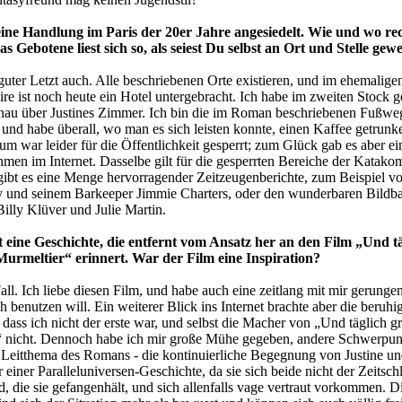
ine Handlung im Paris der 20er Jahre angesiedelt. Wie und wo re
 Gebotene liest sich so, als seiest Du selbst an Ort und Stelle gew
guter Letzt auch. Alle beschriebenen Orte existieren, und im ehemalige
ire ist noch heute ein Hotel untergebracht. Ich habe im zweiten Stock g
nau über Justines Zimmer. Ich bin die im Roman beschriebenen Fußwe
 und habe überall, wo man es sich leisten konnte, einen Kaffee getrunk
um war leider für die Öffentlichkeit gesperrt; zum Glück gab es aber 
men im Internet. Dasselbe gilt für die gesperrten Bereiche der Katako
ibt es eine Menge hervorragender Zeitzeugenberichte, zum Beispiel v
und seinem Barkeeper Jimmie Charters, oder den wunderbaren Bildba
Billy Klüver und Julie Martin.
t eine Geschichte, die entfernt vom Ansatz her an den Film „Und t
Murmeltier“ erinnert. War der Film eine Inspiration?
all. Ich liebe diesen Film, und habe auch eine zeitlang mit mir gerungen
h benutzen will. Ein weiterer Blick ins Internet brachte aber die beruh
 dass ich nicht der erste war, und selbst die Macher von „Und täglich g
“ nicht. Dennoch habe ich mir große Mühe gegeben, andere Schwerpun
 Leitthema des Romans - die kontinuierliche Begegnung von Justine u
r einer Paralleluniversen-Geschichte, da sie sich beide nicht der Zeitschl
d, die sie gefangenhält, und sich allenfalls vage vertraut vorkommen. 