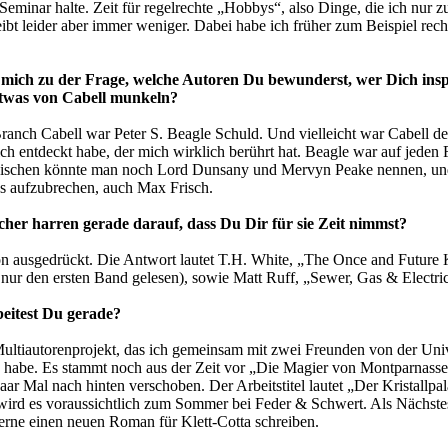
 Seminar halte. Zeit für regelrechte „Hobbys“, also Dinge, die ich nur 
leibt leider aber immer weniger. Dabei habe ich früher zum Beispiel rech
 mich zu der Frage, welche Autoren Du bewunderst, wer Dich inspi
etwas von Cabell munkeln?
anch Cabell war Peter S. Beagle Schuld. Und vielleicht war Cabell der
ich entdeckt habe, der mich wirklich berührt hat. Beagle war auf jeden F
wischen könnte man noch Lord Dunsany und Mervyn Peake nennen, un
s aufzubrechen, auch Max Frisch.
her harren gerade darauf, dass Du Dir für sie Zeit nimmst?
ön ausgedrückt. Die Antwort lautet T.H. White, „The Once and Future 
 nur den ersten Band gelesen), sowie Matt Ruff, „Sewer, Gas & Electri
eitest Du gerade?
ltiautorenprojekt, das ich gemeinsam mit zwei Freunden von der Univ
 habe. Es stammt noch aus der Zeit vor „Die Magier von Montparnass
ar Mal nach hinten verschoben. Der Arbeitstitel lautet „Der Kristallpal
wird es voraussichtlich zum Sommer bei Feder & Schwert. Als Nächste
erne einen neuen Roman für Klett-Cotta schreiben.