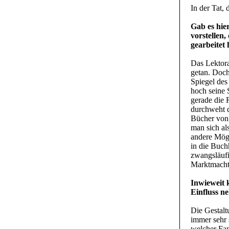
In der Tat,
Gab es hie
vorstellen
gearbeitet 
Das Lektora
getan. Doch
Spiegel des
hoch seine 
gerade die R
durchweht d
Bücher von 
man sich al
andere Mögl
in die Buch
zwangsläufi
Marktmacht 
Inwieweit 
Einfluss n
Die Gestalt
immer sehr 
welcher Fan