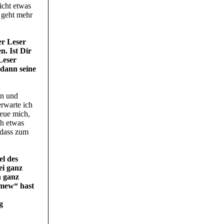
icht etwas
s geht mehr
er Leser
. Ist Dir
Leser
 dann seine
en und
rwarte ich
reue mich,
ch etwas
, dass zum
el des
ei ganz
n ganz
omew“ hast
g