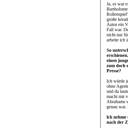
Ja, es war 
Bartholomew
Rollenspiel
große kreat
Autor ein V
Fall war. D
nicht nur f
arbeite ich 
So untersc
erschienen.
einen jung
zum doch e
Presse?
Ich würde j
ohne Agente
und da laut
macht mir v
Abrahams ve
genau war. 
lch nehme 
nach der Z