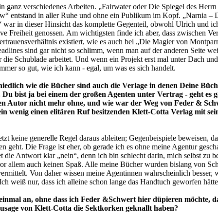
ein ganz verschiedenes Arbeiten. „Fairwater oder Die Spiegel des Herrn
“ entstand in aller Ruhe und ohne ein Publikum im Kopf. „Narnia – 
“ war in dieser Hinsicht das komplette Gegenteil, obwohl Ulrich und ic
ive Freiheit genossen. Am wichtigsten finde ich aber, dass zwischen Ve
ertrauensverhältnis existiert, wie es auch bei „Die Magier von Montpar
eadlines sind gar nicht so schlimm, wenn man auf der anderen Seite we
ür die Schublade arbeitet. Und wenn ein Projekt erst mal unter Dach und
immer so gut, wie ich kann - egal, um was es sich handelt.
hiedlich wie die Bücher sind auch die Verlage in denen Deine Büc
 Du bist ja bei einem der großen Agenten unter Vertrag - geht es 
en Autor nicht mehr ohne, und wie war der Weg von Feder & Sch
in wenig einen elitären Ruf besitzenden Klett-Cotta Verlag mit se
etzt keine generelle Regel daraus ableiten; Gegenbeispiele beweisen, da
n geht. Die Frage ist eher, ob gerade ich es ohne meine Agentur geschaf
et die Antwort klar „nein“, denn ich bin schlecht darin, mich selbst zu 
or allem auch keinen Spaß. Alle meine Bücher wurden bislang von Sc
rmittelt. Von daher wissen meine Agentinnen wahrscheinlich besser, 
Ich weiß nur, dass ich alleine schon lange das Handtuch geworfen hätte
einmal an, ohne dass ich Feder &Schwert hier düpieren möchte, da
usage von Klett-Cotta die Sektkorken geknallt haben?