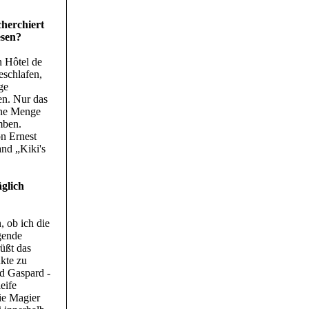
cherchiert
esen?
n Hôtel de
eschlafen,
ge
en. Nur das
eine Menge
mben.
on Ernest
nd „Kiki's
äglich
, ob ich die
igende
rüßt das
kte zu
nd Gaspard -
eife
Die Magier