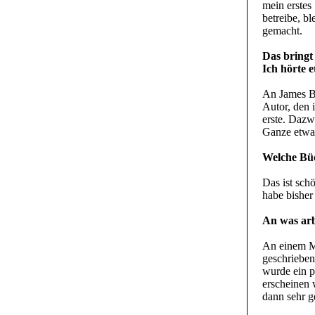
mein erstes
betreibe, b
gemacht.
Das bringt
Ich hörte 
An James Br
Autor, den 
erste. Daz
Ganze etwa
Welche Büc
Das ist sch
habe bisher
An was arb
An einem Mu
geschrieben
wurde ein pa
erscheinen 
dann sehr g