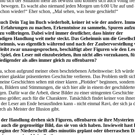
nd sich der Situation mehr als bewusst und können sich auch völlig fre
e bewegen. Es wacht also niemand jeden Morgen um 6:00 Uhr auf und
 schon wieder!“ Eher schon, „Mal sehen, was heute geschieht!“
 auch Dein Tag im Buch wiederholt, keiner ist wie der andere. Imm
ue Erfahrungen zu machen, Erkenntnisse zu sammeln, Spuren auf
zu vollbringen. Dabei wird immer deutlicher, dass hinter der
digen Handlung weit mehr steckt. Das Geheimnis um die Gesellsc
eimnis, was eigentlich während und nach der Zaubervorstellung 
bleibt zwar unausgesprochen, beschäftigt aber Figuren wie den Lese
e Spiel, den Leser mit einzubeziehen, ihm nicht alles vorzukauen, fü
iedigender als alles immer gleich zu offenbaren?
ja, schon aufgrund meiner oben beschriebenen Arbeitsweise: Ich würde 
einer glasklar präsentierten Geschichte verlieren. Das Problem stellt si
 meine Geschichten selten mit einer klaren „Plotidee“ beginnen, sondern
n, Bildern und Stimmungen, die sich hier alle in einem der geschildert
gen. Dafür war die Arbeit, diese Bilder zu einer stringenten Geschichte
mso größer; auch für die Charaktere. Tatsächlich findet keiner von ihnen
 der Leser am Ende herausfinden kann - nicht einmal Ravi, der sich ja 
h als Meister der Illusion gibt.
 der Handlung drehen sich Figuren, offenbaren sie ihre Mysterien
 auch die gegenseitige Bild, das sie von sich haben. Inwieweit hast
eginn der Niederschrift alles minutiös geplant oder überraschen D