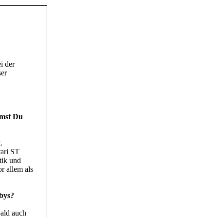
i der
ser
amst Du
.
tari ST
tik und
or allem als
bbys?
bald auch