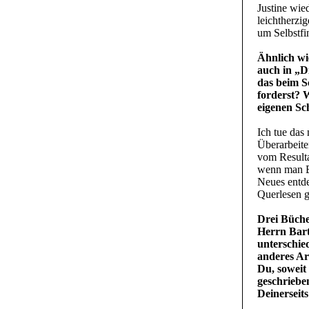
Justine wie
leichtherzi
um Selbstfi
Ähnlich wi
auch in „D
das beim S
forderst? 
eigenen Sc
Ich tue das 
Überarbeite
vom Resulta
wenn man Bü
Neues entde
Querlesen ge
Drei Büche
Herrn Bart
unterschie
anderes Ar
Du, soweit
geschriebe
Deinerseits