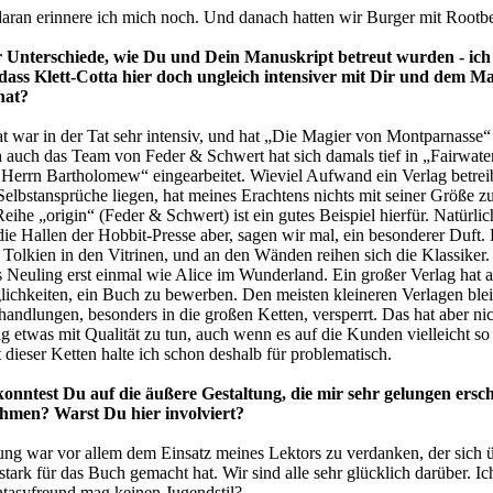
 daran erinnere ich mich noch. Und danach hatten wir Burger mit Rootbee
r Unterschiede, wie Du und Dein Manuskript betreut wurden - ic
, dass Klett-Cotta hier doch ungleich intensiver mit Dir und dem M
hat?
t war in der Tat sehr intensiv, und hat „Die Magier von Montparnasse“
 auch das Team von Feder & Schwert hat sich damals tief in „Fairwate
 Herrn Bartholomew“ eingearbeitet. Wieviel Aufwand ein Verlag betrei
Selbstansprüche liegen, hat meines Erachtens nichts mit seiner Größe zu
eihe „origin“ (Feder & Schwert) ist ein gutes Beispiel hierfür. Natürlic
ie Hallen der Hobbit-Presse aber, sagen wir mal, ein besonderer Duft.
Tolkien in den Vitrinen, und an den Wänden reihen sich die Klassiker.
s Neuling erst einmal wie Alice im Wunderland. Ein großer Verlag hat 
ichkeiten, ein Buch zu bewerben. Den meisten kleineren Verlagen ble
handlungen, besonders in die großen Ketten, versperrt. Das hat aber ni
g etwas mit Qualität zu tun, auch wenn es auf die Kunden vielleicht so
dieser Ketten halte ich schon deshalb für problematisch.
konntest Du auf die äußere Gestaltung, die mir sehr gelungen ersch
ehmen? Warst Du hier involviert?
ung war vor allem dem Einsatz meines Lektors zu verdanken, der sich 
stark für das Buch gemacht hat. Wir sind alle sehr glücklich darüber. Ic
tasyfreund mag keinen Jugendstil?