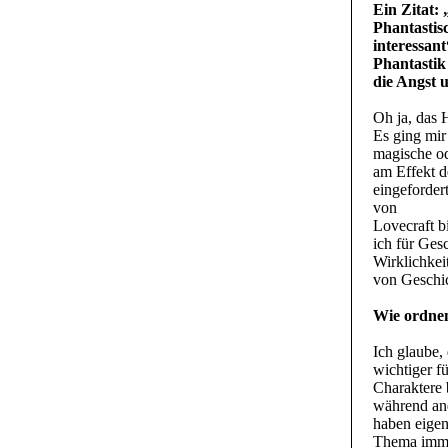
Ein Zitat:
Phantastisc
interessan
Phantastik
die Angst 
Oh ja, das H
Es ging mir
magische od
am Effekt de
eingefordert
von
Lovecraft b
ich für Ges
Wirklichkei
von Geschich
Wie ordnen
Ich glaube,
wichtiger f
Charaktere b
während and
haben eigen
Thema immer