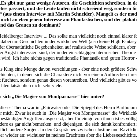
 „Es gibt nur ganz wenige Autoren, die Geschichten schreiben, in 
hes passiert, und die Leute laufen nicht schreiend weg, sondern fi
t“ (aus einem Interview mit Martin Schneider). Mangelt es der mo
 nicht an eben jenem Interesse am Phantastischen, sind der plakat
und das Grauen zu dominant?
eidelberger Interview ... Das sollte man vielleicht noch einmal klarer f
 dabei um Geschichten in der wirklichen Welt (also keine High Fantasy)
er übernatürliche Begebenheiten auf realistische Weise schildern, aber 
r Angst interessiert sind, der in der einschlägigen literarischen Theorie
 wird. Ich habe nichts gegen traditionelle Phantastik und guten Horror 
is King eine Menge davon verschlungen - aber eine noch größere Sch
chichten, in denen sich die Charaktere nicht vor einem Aufbrechen ihrer
t fürchten, sondern genau diesen vorantreiben. Und vielleicht gibt es vo
ten tatsächlich nicht sehr viele.
 sich „Die Magier von Montparnasse“ hier unter?
 dieses Thema war in „Fairwater oder Die Spiegel des Herrn Bartholo
ür mich. Zwar ist auch in „Die Magier von Montparnasse“ die Wirklichk
eständigen Angriffen ausgesetzt, aber für einige von ihnen ist es völli
ere es gar nicht bemerken, und diejenigen, die sich damit konfrontiert 
tlich andere Sorgen. In den Gesprächen zwischen Justine und Ravi klin
 wieder an; wichtiger ist meines Erachtens aber die Liebesgeschichte, 