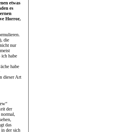
denen etwas
nden es
dernen
ive Horror,
ormulieren.
, die
nicht nur
 meist
- ich habe
wäche habe
n dieser Art
mew“
eit der
g normal,
sehen,
gt das
in der sich