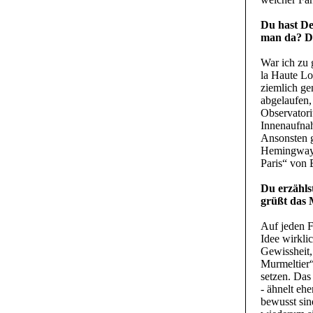
Du hast De
man da? Das
War ich zu 
la Haute Lo
ziemlich ge
abgelaufen,
Observatori
Innenaufnah
Ansonsten g
Hemingway 
Paris“ von 
Du erzähls
grüßt das 
Auf jeden F
Idee wirklic
Gewissheit,
Murmeltier
setzen. Das
- ähnelt ehe
bewusst sin