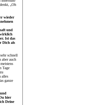
i innerhalb
 denkt, „Oh
er wieder
zunehmen
haft und
wirklich
r. Ist das
r Dich als
sehr schnell
ch aber auch
 meistens
en Tage
 zu
 alles
das ganze
 und
 Du hier
ich Deine