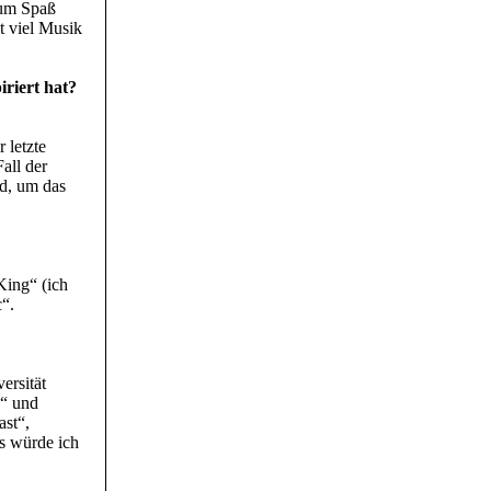
zum Spaß
t viel Musik
riert hat?
 letzte
all der
d, um das
King“ (ich
c“.
ersität
e“ und
ast“,
s würde ich