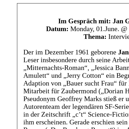
Im Gespräch mit: Jan
Datum:
Monday, 01.June. @
Thema:
Intervi
Der im Dezember 1961 geborene
Ja
Leser insbesondere durch seine Arbei
„Mitternachts-Roman“, „Jessica Bann
Amulett“ und „Jerry Cotton“ ein Beg
Adaption von „Bauer sucht Frau“ für
Mitarbeit für Zaubermond („Dorian H
Pseudonym Geoffrey Marks stieß er 
Autorenteam der legendären SF-Seri
in der Zeitschrift „c’t“ Science-Fict
ihm erscheinen. Gerade erschien sein 